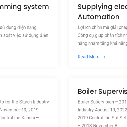
amming system
Supplying ele
Automation
 sử dụng điện năng :
Lợi ích chính mà giải phá
m soát việc sử dụng điện
Công cụ giúp phân tích n
năng nhằm tăng khả năng
Read More
Boiler Supervi
s for the Starch Industry
Boiler Supervision – 2014
 November 13, 2019
Industry August 19, 20
ontrol the Kansui –
2019 Control the Sot Se
– 2018 November 8,